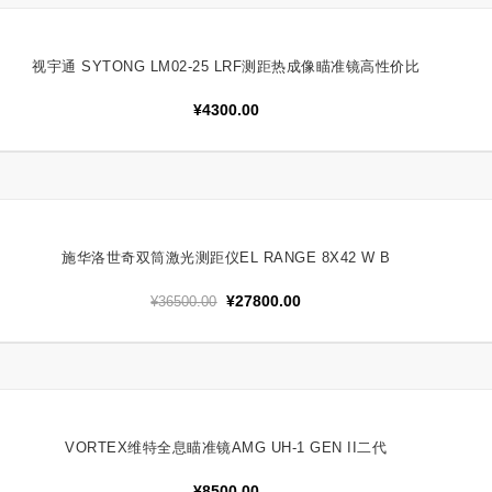
视宇通 SYTONG LM02-25 LRF测距热成像瞄准镜高性价比
加入购物车
¥
4300.00
施华洛世奇双筒激光测距仪EL RANGE 8X42 W B
加入购物车
原
当
¥
27800.00
¥
36500.00
价
前
为：
价
¥36500.00。
格
为：
¥27800.00。
VORTEX维特全息瞄准镜AMG UH-1 GEN II二代
加入购物车
¥
8500.00