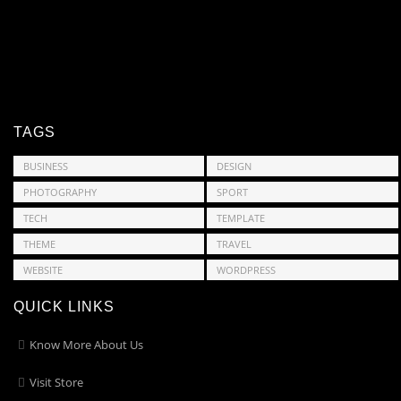
TAGS
BUSINESS
DESIGN
PHOTOGRAPHY
SPORT
TECH
TEMPLATE
THEME
TRAVEL
WEBSITE
WORDPRESS
QUICK LINKS
Know More About Us
Visit Store