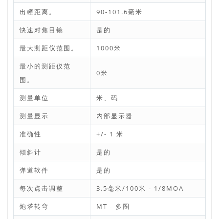
出瞳距离。
90-101.6毫米
快速对焦目镜
是的
最大测距仪范围。
1000米
最小的测距仪范
0米
围。
测量单位
米、码
测量显示
内部显示器
准确性
+/- 1 米
倾斜计
是的
弹道软件
是的
每次点击调整
3.5毫米/100米 - 1/8MOA
炮塔转弯
MT - 多圈