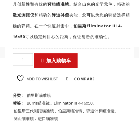
具创新性和有效的
狩猎瞄准镜
。结合出色的光学元件，精确的
激光测距仪
和精确的
弹道补偿
功能，您可以为您的狩猎选择精
确的弹药。在一个快速射击中，
伯里斯Eliminator III 4-
16×50
可以确定到目标​​的距离，保证射击的准确性。
加入购物车
ADD TO WISHLIST
COMPARE
分类：
伯里斯瞄准镜
标签：
Burris瞄准镜
,
Eliminator III 4-16x50
,
伯里斯三代测距瞄准镜
,
伯里斯瞄准镜
,
弹道计算瞄准镜
,
测距瞄准镜
,
进口瞄准镜