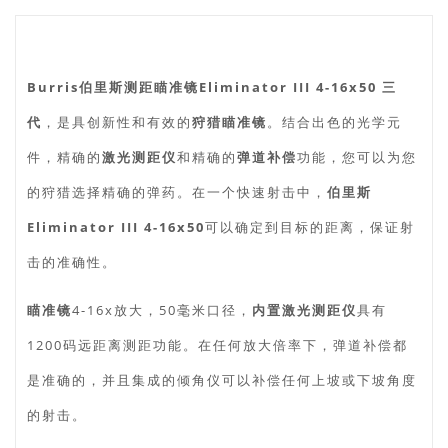
Burris伯里斯测距瞄准镜Eliminator III 4-16x50 三
代
，是具创新性和有效的
狩猎瞄准镜
。结合出色的光学元
件，精确的
激光测距仪
和精确的
弹道补偿
功能，您可以为您
的狩猎选择精确的弹药。在一个快速射击中，
伯里斯
Eliminator III 4-16x50
可以确定到目标​​的距离，保证射
击的准确性。
瞄准镜
4-16x放大，50毫米口径，
内置激光测距仪
具有
1200码远距离测距功能。在任何放大倍率下，弹道补偿都
是准确的，并且集成的倾角仪可以补偿任何上坡或下坡角度
的射击。