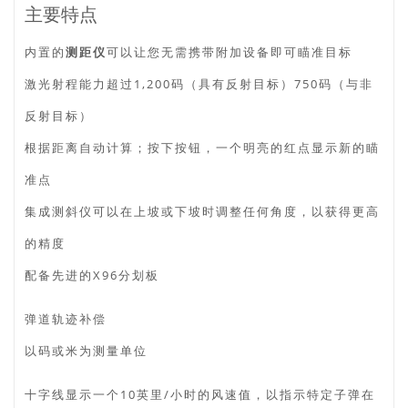
主要特点
内置的
测距仪
可以让您无需携带附加设备即可瞄准目标
激光射程能力超过1,200码（具有反射目标）750码（与非
反射目标）
根据距离自动计算；按下按钮，一个明亮的红点显示新的瞄
准点
集成测斜仪可以在上坡或下坡时调整任何角度，以获得更高
的精度
配备先进的X96分划板
弹道轨迹补偿
以码或米为测量单位
十字线显示一个10英里/小时的风速值，以指示特定子弹在