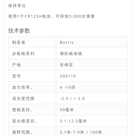
保持零位
使用1个CR123A电池，可持续5,000次测量
技术参数
制造者
Burris
步枪镜系列
测距瞄准镜
产地
菲律宾
货号
200116
放大倍率。
4 -16倍
屈光度范围
-2.5 / + 2.0
透镜直径。
50毫米
退出瞳直径。
3.1-12.5毫米
视野范围。
2.1米-7.9米 / 100米