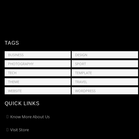
TAGS
BUSINESS
DESIGN
PHOTOGRAPHY
SPORT
TECH
TEMPLATE
THEME
TRAVEL
WEBSITE
WORDPRESS
QUICK LINKS
Know More About Us
Visit Store