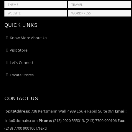
THEME
TRAVEL
WEBSITE
WORDPRESS
QUICK LINKS
Know More About Us
Visit Store
Let's Connect
Locate Stores
CONTACT US
[text]
Address:
738 Kertzmann Wall, 4989 Louie Rapid Suite 061
Email:
info@domain.com
Phone:
(213) 2020 555013, (213) 7700 900106
Fax:
(213) 7700 900106 [/text]