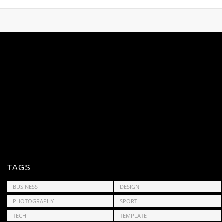
TAGS
BUSINESS
DESIGN
PHOTOGRAPHY
SPORT
TECH
TEMPLATE