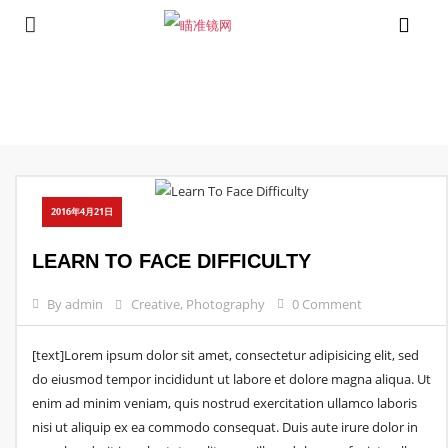
⁄
⁄
⁄
Home
Wide Page
Creative
Learn To Face Difficulty
2016年4月21日
LEARN TO FACE DIFFICULTY
By admin
Creative
,
Photography
0 Comment
[text]Lorem ipsum dolor sit amet, consectetur adipisicing elit, sed
do eiusmod tempor incididunt ut labore et dolore magna aliqua. Ut
enim ad minim veniam, quis nostrud exercitation ullamco laboris
nisi ut aliquip ex ea commodo consequat. Duis aute irure dolor in