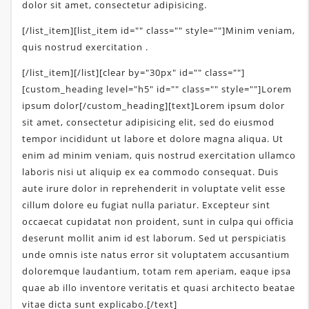
dolor sit amet, consectetur adipisicing.
[/list_item][list_item id="" class="" style=""]Minim veniam,
quis nostrud exercitation .
[/list_item][/list][clear by="30px" id="" class=""]
[custom_heading level="h5" id="" class="" style=""]Lorem
ipsum dolor[/custom_heading][text]Lorem ipsum dolor
sit amet, consectetur adipisicing elit, sed do eiusmod
tempor incididunt ut labore et dolore magna aliqua. Ut
enim ad minim veniam, quis nostrud exercitation ullamco
laboris nisi ut aliquip ex ea commodo consequat. Duis
aute irure dolor in reprehenderit in voluptate velit esse
cillum dolore eu fugiat nulla pariatur. Excepteur sint
occaecat cupidatat non proident, sunt in culpa qui officia
deserunt mollit anim id est laborum. Sed ut perspiciatis
unde omnis iste natus error sit voluptatem accusantium
doloremque laudantium, totam rem aperiam, eaque ipsa
quae ab illo inventore veritatis et quasi architecto beatae
vitae dicta sunt explicabo.[/text]