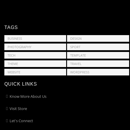
TAGS
BUSINESS
DESIGN
PHOTOGRAPHY
SPORT
TECH
TEMPLATE
THEME
TRAVEL
WEBSITE
WORDPRESS
QUICK LINKS
Know More About Us
Visit Store
Let's Connect