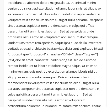
incididunt ut labore et dolore magna aliqua. Ut enim ad minim
veniam, quis nostrud exercitation ullamco laboris nisi ut aliquip ex
ea commodo consequat. Duis aute irure dolor in reprehenderit in
voluptate velit esse cillum dolore eu fugiat nulla pariatur. Excepteur
sint occaecat cupidatat non proident, sunt in culpa qui officia
deserunt mollit anim id est laborum. Sed ut perspiciatis unde
omnis iste natus error sit voluptatem accusantium doloremque
laudantium, totam rem aperiam, eaque ipsa quae ab illo inventore
veritatis et quasi architecto beatae vitae dicta sunt explicabo.[/text]
[dropcap type="dropcap-1" character="D" id="" class="" style=""]
[text]olor sit amet, consectetur adipisicing elit, sed do eiusmod
tempor incididunt ut labore et dolore magna aliqua. Ut enim ad
minim veniam, quis nostrud exercitation ullamco laboris nisi ut
aliquip ex ea commodo consequat. Duis aute irure dolor in
reprehenderit in voluptate velit esse cillum dolore eu fugiat nulla
pariatur. Excepteur sint occaecat cupidatat non proident, sunt in
culpa qui officia deserunt mollit anim id est laborum. Sed ut
perspiciatis unde omnis iste natus error sit voluptatem
accusantium doloremque laudantium, totam rem aperiam, eaque