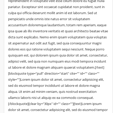
reprehenderit in voluptate velit esse cillum dolore eu fugiat nulla
pariatur. Excepteur sint occaecat cupidatat non proident, sunt in
culpa qui officia deserunt mollit anim id est laborum. Sed ut
perspiciatis unde omnis iste natus error sit voluptatem
accusantium doloremque laudantium, totam rem aperiam, eaque
ipsa quae ab illo inventore veritatis et quasi architecto beatae vitae
dicta sunt explicabo. Nemo enim ipsam voluptatem quia voluptas
sit aspernatur aut odit aut fugit, sed quia consequuntur magni
dolores eos qui ratione voluptatem sequi nesciunt. Neque porro
quisquam est, qui dolorem ipsum quia dolor sit amet, consectetur,
adipisci velit, sed quia non numquam eius modi tempora incidunt
ut labore et dolore magnam aliquam quaerat voluptatem.[/text]
[blockquote type="pull" direction="start" cite="" id="" class=""
style=""]Lorem ipsum dolor sit amet, consectetur adipisicing elit,
sed do eiusmod tempor incididunt ut labore et dolore magna
aliqua. Ut enim ad minim veniam, quis nostrud exercitation
ullamco laboris nisi ut aliquip ex ea commodo consequat.
[/blockquote][clear by="30px" id="" class=""][text]Lorem ipsum
dolor sit amet, consectetur adipisicing elit, sed do eiusmod tempor