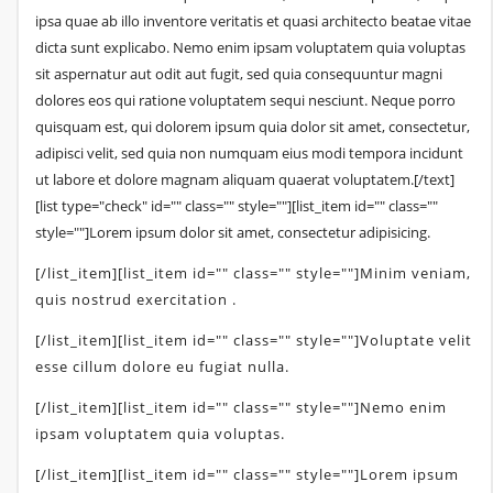
ipsa quae ab illo inventore veritatis et quasi architecto beatae vitae
dicta sunt explicabo. Nemo enim ipsam voluptatem quia voluptas
sit aspernatur aut odit aut fugit, sed quia consequuntur magni
dolores eos qui ratione voluptatem sequi nesciunt. Neque porro
quisquam est, qui dolorem ipsum quia dolor sit amet, consectetur,
adipisci velit, sed quia non numquam eius modi tempora incidunt
ut labore et dolore magnam aliquam quaerat voluptatem.[/text]
[list type="check" id="" class="" style=""][list_item id="" class=""
style=""]Lorem ipsum dolor sit amet, consectetur adipisicing.
[/list_item][list_item id="" class="" style=""]Minim veniam,
quis nostrud exercitation .
[/list_item][list_item id="" class="" style=""]Voluptate velit
esse cillum dolore eu fugiat nulla.
[/list_item][list_item id="" class="" style=""]Nemo enim
ipsam voluptatem quia voluptas.
[/list_item][list_item id="" class="" style=""]Lorem ipsum