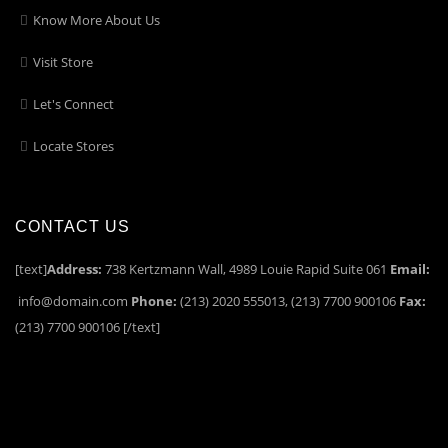
Know More About Us
Visit Store
Let's Connect
Locate Stores
CONTACT US
[text]
Address:
738 Kertzmann Wall, 4989 Louie Rapid Suite 061
Email:
info@domain.com
Phone:
(213) 2020 555013, (213) 7700 900106
Fax:
(213) 7700 900106 [/text]