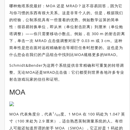
哪种炮塔系统最好：MOA 还是 MRAD？这不容易回答，因为它
与你习惯的东西有很大关系。这是非常个人的。但是，根据我们
的经验，公制系统具有一些显着的优势。例如数学运算的简单
性：很容易转换单位，即从米（单位射击距离）到厘米（单位炮
塔调整）——你只需要移动小数点。例如，在 300 m 的射击距离
下，单击一次 MRAD 点击值调整对应于 0.03 m 或 3 cm。这种
简单性是您在面对远程精确射击等艰巨任务时想要的。这也是为
什么您会在我们的产品组合中找到比MOA规格更多的MRAD。
Schmidt&Bender为这两个系统提供非常精确和可重复的转塔调
整。无论MOA还是MRAD点击值：它们都受到世界各地许多专业
射击游戏玩家的信任和证明。
MOA
1
MOA 代表角度分，代表
/
度。1 MOA 在 100 码处为 1.047 英
60
寸（100 米处为 2.9 厘米），适合熟悉英制测量系统的人。有些
人可能还知道所谓的射手 MOA （SMOA），它正好是 1 码处的