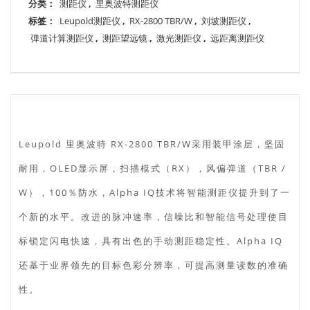
分类：
测距仪
,
里奥波特测距仪
标签：
Leupold测距仪
,
RX-2800 TBR/W
,
刘坡测距仪
,
弹道计算测距仪
,
测距望远镜
,
激光测距仪
,
远距离测距仪
Leupold 里奥波特 RX-2800 TBR/W采用装甲涂层，坚固
耐用，OLED显示屏，扫描模式（RX），风偏弹道（TBR /
W），100％防水，Alpha IQ技术将智能测距仪提升到了一
个新的水平。改进的脉冲速率，信噪比和智能信号处理使目
标锁定闪电快速，具有出色的手动测距稳定性。Alpha IQ
还基于业界领先的目标色彩分辨率，可提高测量读数的准确
性。