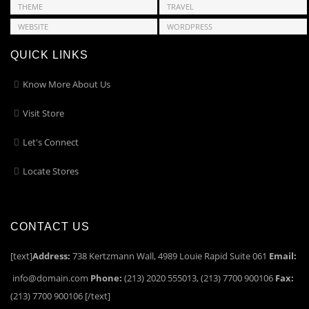
THEME
TRAVEL
WEBSITE
WORDPRESS
QUICK LINKS
Know More About Us
Visit Store
Let's Connect
Locate Stores
CONTACT US
[text]
Address:
738 Kertzmann Wall, 4989 Louie Rapid Suite 061
Email:
info@domain.com
Phone:
(213) 2020 555013, (213) 7700 900106
Fax:
(213) 7700 900106 [/text]