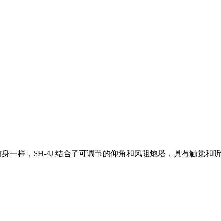
与其前身一样，SH-4J 结合了可调节的仰角和风阻炮塔，具有触觉和听