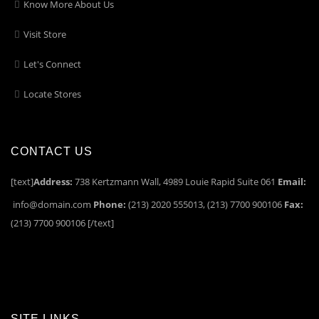
Know More About Us
Visit Store
Let's Connect
Locate Stores
CONTACT US
[text]
Address:
738 Kertzmann Wall, 4989 Louie Rapid Suite 061
Email:
info@domain.com
Phone:
(213) 2020 555013, (213) 7700 900106
Fax:
(213) 7700 900106 [/text]
SITE LINKS