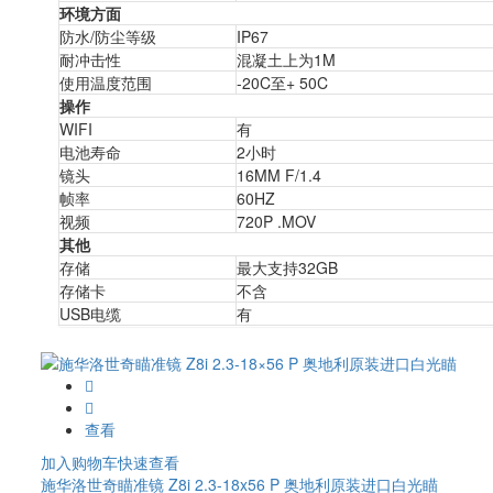
环境方面
防水/防尘等级
IP67
耐冲击性
混凝土上为1M
使用温度范围
-20C至+ 50C
操作
WIFI
有
电池寿命
2小时
镜头
16MM F/1.4
帧率
60HZ
视频
720P .MOV
其他
存储
最大支持32GB
存储卡
不含
USB电缆
有
查看
加入购物车
快速查看
施华洛世奇瞄准镜 Z8i 2.3-18x56 P 奥地利原装进口白光瞄