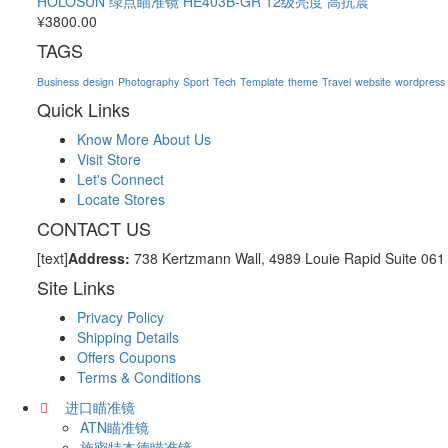
HOLOSUN 绿点瞄准镜 HE403B-GR 12级亮度 高抗震
¥
3800.00
TAGS
Business
design
Photography
Sport
Tech
Template
theme
Travel
website
wordpress
Quick Links
Know More About Us
Visit Store
Let's Connect
Locate Stores
CONTACT US
[text]
Address:
738 Kertzmann Wall, 4989 Louie Rapid Suite 06
Site Links
Privacy Policy
Shipping Details
Offers Coupons
Terms & Conditions
进口瞄准镜
ATN瞄准镜
施密特本德瞄准镜