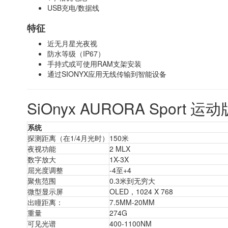
USB充电/数据线
特征
近无月星光夜视
防水等级（IP67）
手持式或可使用RAM支架安装
通过SIONYX应用无线传输到智能设备
SiOnyx AURORA Spor
系统
探测距离（在1/4月光时）
150米
夜视功能
2 MLX
数字放大
1X-3X
屈光度调整
-4至+4
聚焦范围
0.3米到无穷大
微型显示屏
OLED，1024 X 768
出瞳距离：
7.5MM-20MM
重量
274G
可见光谱
400-1100NM