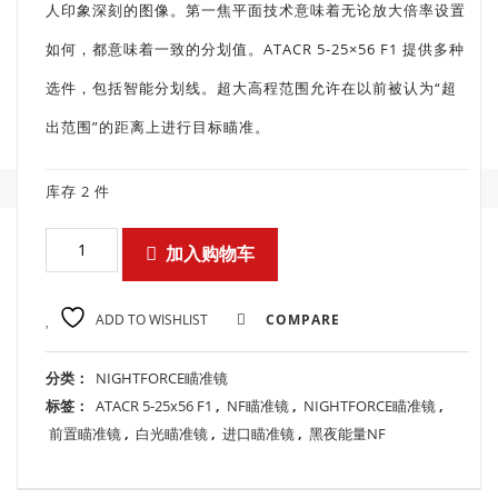
人印象深刻的图像。第一焦平面技术意味着无论放大倍率设置
如何，都意味着一致的分划值。ATACR 5-25×56 F1 提供多种
选件，包括智能分划线。超大高程范围允许在以前被认为“超
出范围”的距离上进行目标瞄准。
库存 2 件
加入购物车
ADD TO WISHLIST
COMPARE
分类：
NIGHTFORCE瞄准镜
标签：
ATACR 5-25x56 F1
,
NF瞄准镜
,
NIGHTFORCE瞄准镜
,
前置瞄准镜
,
白光瞄准镜
,
进口瞄准镜
,
黑夜能量NF