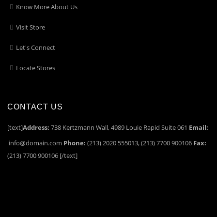
Know More About Us
Visit Store
Let's Connect
Locate Stores
CONTACT US
[text]
Address:
738 Kertzmann Wall, 4989 Louie Rapid Suite 061
Email:
info@domain.com
Phone:
(213) 2020 555013, (213) 7700 900106
Fax:
(213) 7700 900106 [/text]