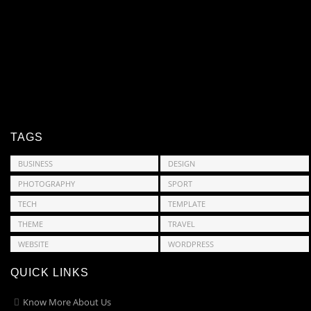
TAGS
BUSINESS
DESIGN
PHOTOGRAPHY
SPORT
TECH
TEMPLATE
THEME
TRAVEL
WEBSITE
WORDPRESS
QUICK LINKS
Know More About Us