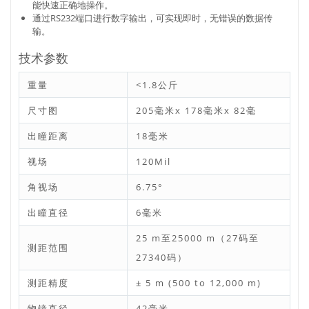
能快速正确地操作。
通过RS232端口进行数字输出，可实现即时，无错误的数据传
输。
技术参数
重量
<1.8公斤
尺寸图
205毫米x 178毫米x 82毫
出瞳距离
18毫米
视场
120Mil
角视场
6.75°
出瞳直径
6毫米
25 m至25000 m（27码至
测距范围
27340码）
测距精度
± 5 m (500 to 12,000 m)
物镜直径
42毫米