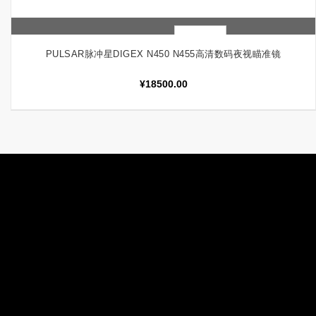
快速查看
加入购物车
PULSAR脉冲星DIGEX N450 N455高清数码夜视瞄准镜
¥
18500.00