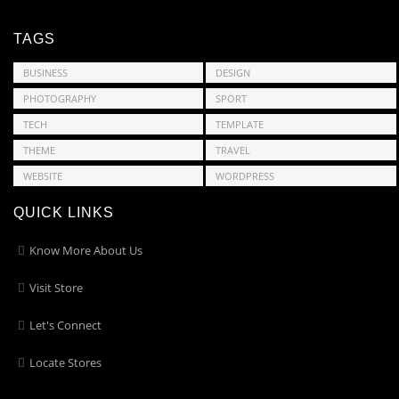
TAGS
BUSINESS
DESIGN
PHOTOGRAPHY
SPORT
TECH
TEMPLATE
THEME
TRAVEL
WEBSITE
WORDPRESS
QUICK LINKS
Know More About Us
Visit Store
Let's Connect
Locate Stores