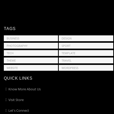
TAGS
BUSINESS
DESIGN
PHOTOGRAPHY
SPORT
TECH
TEMPLATE
THEME
TRAVEL
WEBSITE
WORDPRESS
QUICK LINKS
Know More About Us
Visit Store
Let's Connect