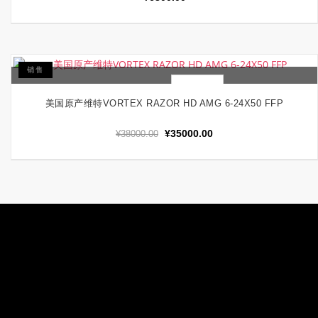
销售
快速查看
阅读更多
美国原产维特VORTEX RAZOR HD AMG 6-24X50 FFP
原
当
¥
35000.00
¥
38000.00
价
前
为：
价
¥38000.00。
格
为：
¥35000.00。