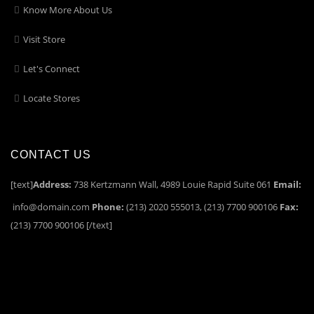
Know More About Us
Visit Store
Let's Connect
Locate Stores
CONTACT US
[text]
Address:
738 Kertzmann Wall, 4989 Louie Rapid Suite 061
Email:
info@domain.com
Phone:
(213) 2020 555013, (213) 7700 900106
Fax:
(213) 7700 900106 [/text]