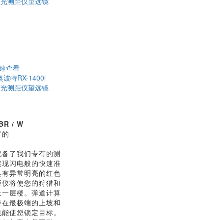
速查看
波特RX-1400i
持激光测距仪望远镜
BR / W
富的
配备了我们专有的测
实现闪电般的快速准
具有异常明亮的红色
距仪将使您的狩猎和
上一层楼。弹道计算
使在最极端的上坡和
也能使您锁定目标。