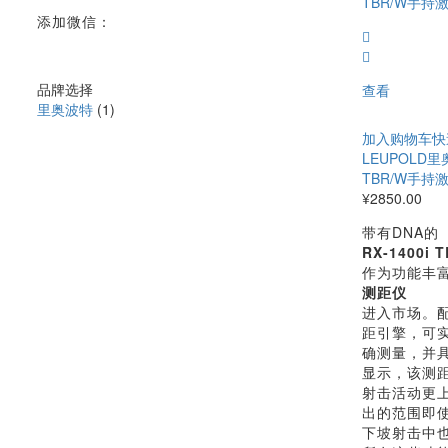
添加微信：
品牌选择
查看
里奥波特
(1)
加入购物车
快
LEUPOLD里奥
TBR/W手
¥
2850.00
带有DNA的
RX-1400i T
作为功能丰
测距仪
进入市场。
距引擎，可
确测量，并
显示，该测
射击活动更
出的范围即
下坡射击中