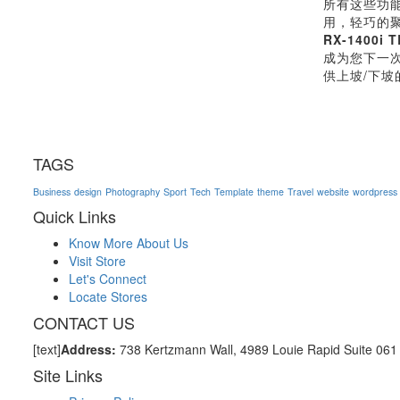
所有这些功
用，轻巧的
RX-1400i T
成为您下一
供上坡/下坡
TAGS
Business
design
Photography
Sport
Tech
Template
theme
Travel
website
wordpress
Quick Links
Know More About Us
Visit Store
Let's Connect
Locate Stores
CONTACT US
[text]
Address:
738 Kertzmann Wall, 4989 Louie Rapid Suite 06
Site Links